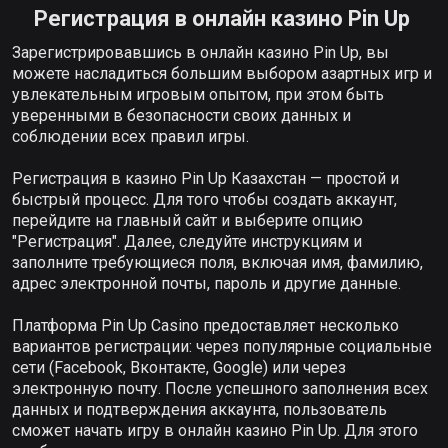
Регистрация в онлайн казино Pin Up
Зарегистрировавшись в онлайн казино Pin Up, вы
можете насладиться большим выбором азартных игр и
увлекательным игровым опытом, при этом быть
уверенными в безопасности своих данных и
соблюдении всех правил игры.
Регистрация в казино Pin Up Казахстан — простой и
быстрый процесс. Для того чтобы создать аккаунт,
перейдите на главный сайт и выберите опцию
"Регистрация". Далее, следуйте инструкциям и
заполните требующиеся поля, включая имя, фамилию,
адрес электронной почты, пароль и другие данные.
Платформа Pin Up Casino предоставляет несколько
вариантов регистрации: через популярные социальные
сети (Facebook, Вконтакте, Google) или через
электронную почту. После успешного заполнения всех
данных и подтверждения аккаунта, пользователь
сможет начать игру в онлайн казино Pin Up. Для этого