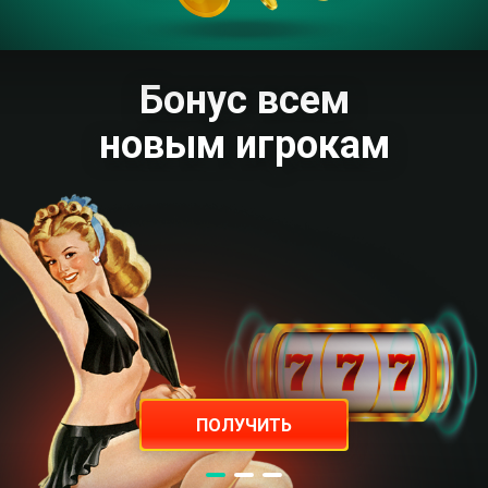
Бонус всем
новым игрокам
ПОЛУЧИТЬ