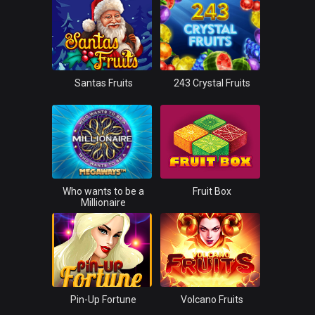
Santas Fruits
243 Crystal Fruits
Who wants to be a
Fruit Box
Millionaire
Pin-Up Fortune
Volcano Fruits