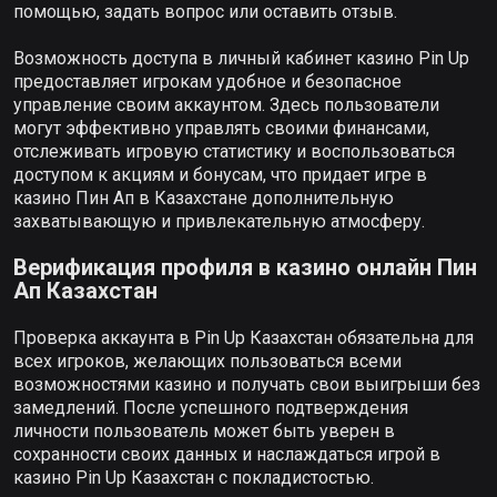
помощью, задать вопрос или оставить отзыв.
Возможность доступа в личный кабинет казино Pin Up
предоставляет игрокам удобное и безопасное
управление своим аккаунтом. Здесь пользователи
могут эффективно управлять своими финансами,
отслеживать игровую статистику и воспользоваться
доступом к акциям и бонусам, что придает игре в
казино Пин Ап в Казахстане дополнительную
захватывающую и привлекательную атмосферу.
Верификация профиля в казино онлайн Пин
Ап Казахстан
Проверка аккаунта в Pin Up Казахстан обязательна для
всех игроков, желающих пользоваться всеми
возможностями казино и получать свои выигрыши без
замедлений. После успешного подтверждения
личности пользователь может быть уверен в
сохранности своих данных и наслаждаться игрой в
казино Pin Up Казахстан с покладистостью.