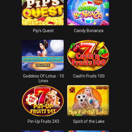
Pip's Quest
Candy Bonanza
Goddess Of Lotus - 10
Cash'n Fruits 100
Lines
Pin-Up Fruits 243
Spirit of the Lake