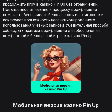
продолжить игру в казино Pin Up без ограничений.
Повышенное внимание к процессу верификации
помогает обеспечивать безопасность всех игроков и
исключает возможность несанкционированного
использования учетных записей. Убедительная просьба
соблюдать правила верификации для обеспечения
комфортной и безопасной игры в казино Pin Up.
Мобильная версия казино Pin Up