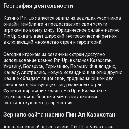
География деятельности
Казино Pin-Up является одним из ведущих участников
онлайн-гемблинга и предоставляет свои услуги
игрокам по всему миру. Юридическое онлайн-казино
Pin Up охватывает широкий географический регион,
включающий множество стран и территорий.
Сегодня игрокам из различных стран доступно
использование казино Pin-Up, включая Казахстан,
Украину, Беларусь, Германию, Польшу, Финляндию,
Канаду, Австралию, Новую Зеландию и многие другие.
Казино обладает лицензией, предназначенной для
законных действующих лиц различных стран.
Функционирование казино Pin Up в Казахстане
гарантировано безопасным в силу наличия
соответствующего разрешения.
Зеркало сайта казино Пин Ап Казахстан
Альтернативный адрес казино Pin-Up в Казахстане