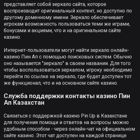
представляет собой зеркало сайта, которое
воспроизводит оригинальный контент, но доступно по
другому доменному имени. Зеркало обеспечивает
игрокам возможность пользоваться теми же играми,
бонусами и акциями, что и на оригинальном сайте
казино.
Интернет-пользователи могут найти зеркало онлайн-
казино Пин Ап с помощью поисковых систем. Обычно
оно называется "зеркало" в своем названии. Для того
чтобы воспользоваться зеркалом, игроку необходимо
перейти по ссылке на зеркало, где будет доступен тот
же функционал, что и на основном сайте казино.
Служба поддержки контакты казино Пин
Ап Казахстан
Связаться с поддержкой казино Pin Up в Казахстане
для получения помощи и ответов на вопросы можно
удобным способом - через онлайн-чат на официальном
сайте казино. Этот чат доступен на каждой странице