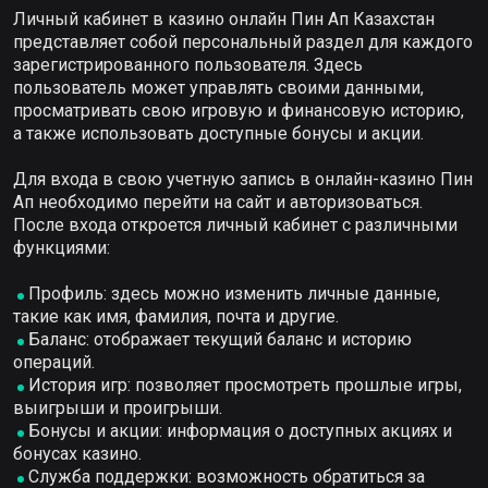
Личный кабинет в казино онлайн Пин Ап Казахстан
представляет собой персональный раздел для каждого
зарегистрированного пользователя. Здесь
пользователь может управлять своими данными,
просматривать свою игровую и финансовую историю,
а также использовать доступные бонусы и акции.
Для входа в свою учетную запись в онлайн-казино Пин
Ап необходимо перейти на сайт и авторизоваться.
После входа откроется личный кабинет с различными
функциями:
Профиль: здесь можно изменить личные данные,
такие как имя, фамилия, почта и другие.
Баланс: отображает текущий баланс и историю
операций.
История игр: позволяет просмотреть прошлые игры,
выигрыши и проигрыши.
Бонусы и акции: информация о доступных акциях и
бонусах казино.
Служба поддержки: возможность обратиться за