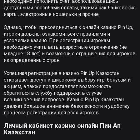
необходимо пополнить счет, воспользовавшись
доступными способами оплаты, такими как банковские
карты, электронные кошельки и прочие.
Однако, чтобы присоединиться к онлайн казино Pin Up,
игроки должны ознакомиться с правилами и
условиями казино. При регистрации игрокам
необходимо учитывать возрастные ограничения (не
младше 18 лет) и возможные ограничения для игроков
из определенных стран.
Успешная регистрация в казино Pin Up Казахстан
открывает доступ к широкому выбору игр, бонусам и
акциям, а также предоставляет возможность
обратиться в службу поддержки в случае
возникновения вопросов. Казино Pin Up Казахстан
уделяет большое внимание безопасности и удобству
процесса регистрации для всех игроков.
Личный кабинет казино онлайн Пин Ап
Казахстан